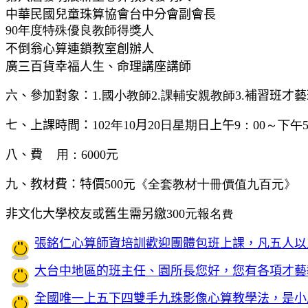
中華民國兒童珠算協會台中分會副會長
90年度特殊優良教師得獎人
不倒翁心算連鎖教室創辦人
廣三百貨幸福人生、命理講座講師
六、參加對象：
1.國小教師2.課輔安親教師
3.
補習班才藝
七、上課時間：
102
年
10月20
日
星期
日上午
9：00～下午
八、費
用：
6000元
九、教材費：特價
500元《全套教材十冊價值九百元》
非文化大學校友或舊生需另繳
300元報名
費
張銘仁心算師資培訓歡迎團體包班上課，凡五人以
大台中地區的班主任、園所長您好，您有各項才藝
全國唯一上五下四雙手九珠影像心算教學法，是小