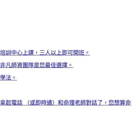
）
培訓中心上課，三人以上即可開班。
非凡師資團隊是您最佳選擇。
學法。
拿起電話 （或即時通）和命理老師對話了，您想算命