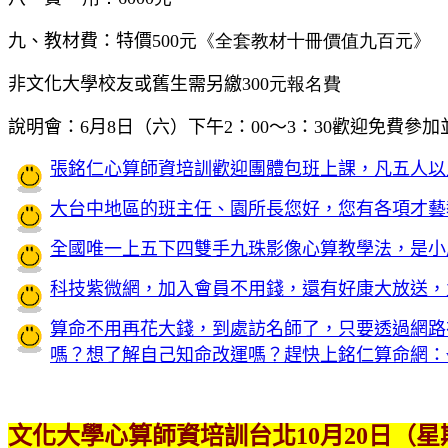
九、教材費：特價
500元《全套教材十冊價值九百元》
非文化大學校友或舊生需另繳
300元報名費
說明會：6月8日（六）下午
2
：
00
～
3
：
30
歡迎免費參加
張銘仁心算師資培訓歡迎團體包班上課，凡五人以
大台中地區的班主任、園所長您好，您有各項才藝
全國唯一上五下四雙手九珠影像心算教學法，是小
科技紫微網，加入會員不用錢，還有好康大放送，九折
算命不用再花大錢，到處訪名師了，只要透過網路
嗎？想了解自己知命改運嗎？趕快上銘仁算命網：www.ai
文化大學心算師資培訓台北10月20日（