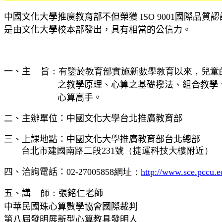
中國文化大學推廣教育部不但榮獲
ISO 9001
國際品質認
是由文化大學校本部發出，具有相當的公信力。
一、主
旨：有鑒於教育部實施新數學教育以來，兒童
之教學原理、心算之基礎撥法、組合教學
心算高手。
二、主辦單位：中國文化大學台北推廣教育部
三、上課地點：中國文化大學推廣教育部台北總部
台北市建國南路二段231號（捷運科技大樓附近）
四、洽詢電話：
02-27005858網址：
http://www.sce.pccu.e
五、講
師：
張銘仁老師
中華民國珠心算數學協會國際裁判
第八屆發明展新型心算教具發明人