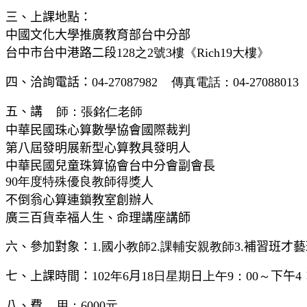
三、上課地點：
中國文化大學推廣教育部台中分部
台中市台中港路二段
128之2號3樓《Rich19大樓》
四、洽詢電話：
04-27087982 傳真電話：04-27088013
五、講
師：張銘仁老師
中華民國珠心算數學協會國際裁判
第八屆發明展新型心算教具發明人
中華民國兒童珠算協會台中分會副會長
90年度特殊優良教師得獎人
不倒翁心算連鎖教室創辦人
廣三百貨幸福人生、命理講座講師
六、參加對象：
1.國小教師2.課輔安親教師
3.
補習班才藝
七、上課時間：102
年
6月18
日
星期
日
上午9：00～
下午4
八、費
用：6000元