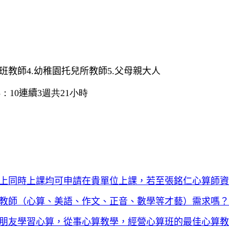
班教師
4.
幼稚園托兒所教師
5.
父母親大人
5：
1
0
連續3
週共
21
小時
上同時上課均可申請在貴單位上課，
若至張銘仁心算師資
教師（心算、美語、作文、正音、數學等才藝）需求嗎？
朋友學習心算，從事心算教學，經營心算班的最佳心算教