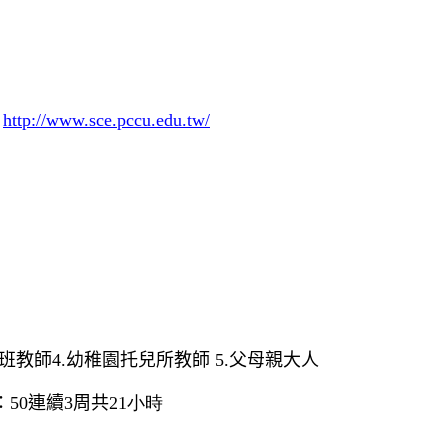
http://www.sce.pccu.edu.tw/
班教師
4.
幼稚園托兒所教師
5.
父母親大人
：50
連續3
周共
21小時