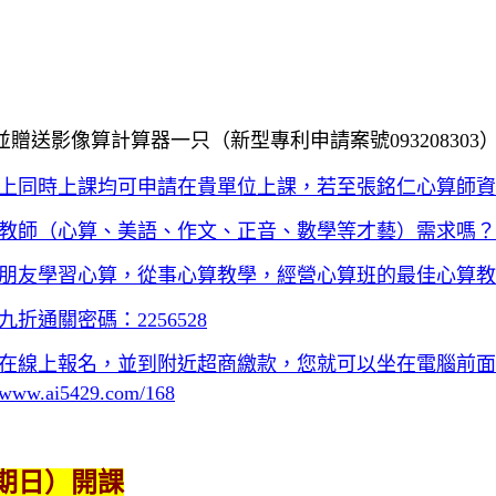
並贈送影像算計算器一只（新型專利申請案號
093208303
上同時上課均可申請在貴單位上課，
若至張銘仁心算師資
教師（心算、美語、作文、正音、數學等才藝）需求嗎？
朋友學習心算，從事心算教學，經營心算班的最佳心算教
通關密碼：2256528
在線上報名，並到附近超商繳款，您就可以坐在電腦前面
5429.com/168
星期日）開課