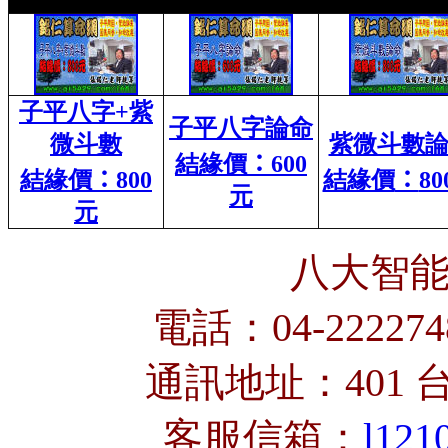
子平八字
+
紫
子平八字論命
微斗數
紫微斗數
結緣價
：
600
結緣價
：
800
結緣價
：
80
元
元
八大智
電話：04-222274
通訊地址：401 
客服信箱：
l121