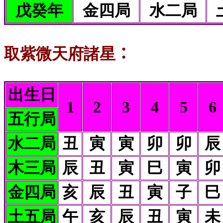
戊癸年
金四局
水二局
取紫微天府諸星
：
出生日
1
2
3
4
5
6
五行局
水二局
丑
寅
寅
卯
卯
辰
木三局
辰
丑
寅
巳
寅
卯
金四局
亥
辰
丑
寅
子
巳
土五局
午
亥
辰
丑
寅
未