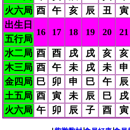
火六局
酉
午
亥
辰
丑
寅
出生日
16
17
18
19
20
21
五行局
水二局
酉
酉
戌
戌
亥
亥
木三局
酉
午
未
戌
未
申
金四局
巳
卯
申
巳
午
辰
土五局
酉
寅
未
辰
巳
戌
火六局
午
卯
辰
子
酉
寅