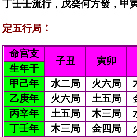
丁壬壬流行，戊癸何方發，甲
定五行局
：
命宮支
子丑
寅卯
生年干
甲己年
水二局
火六局
乙庚年
火六局
土五局
丙辛年
土五局
木三局
丁壬年
木三局
金四局