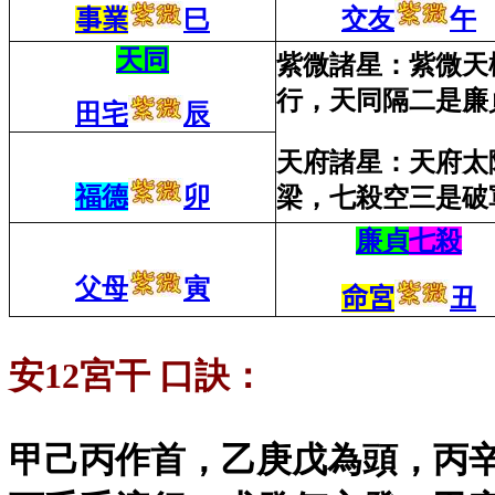
交友
午
事業
巳
天同
紫微諸星：紫微天
行，天同隔二是廉
田宅
辰
天府諸星：天府太
福德
卯
梁，七殺空三是破
廉貞
七殺
父母
寅
命宮
丑
安12宮干 口訣：
甲己丙作首，乙庚戊為頭，丙