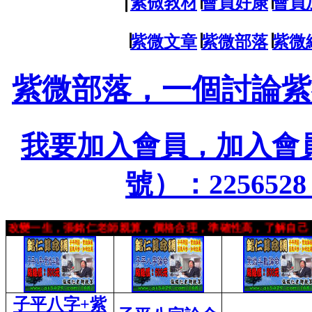
∣
紫微教材
∣
會員好康
∣
會員
∣
紫微文章
∣
紫微部落
∣
紫微
紫微部落，一個討論紫
我要加入會員，加入會
號）：22565
變一生，張銘仁老師親算，價格合理，準確性高，了解自己，趨
子平八字
+
紫