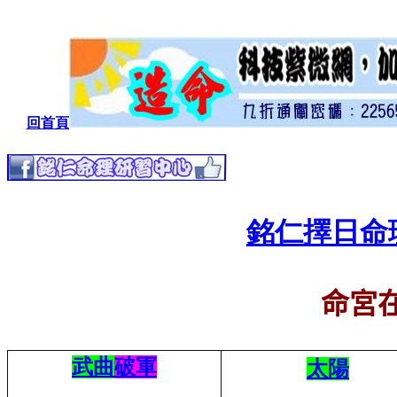
回首頁
銘仁擇日命
命宮
武曲
破軍
太陽