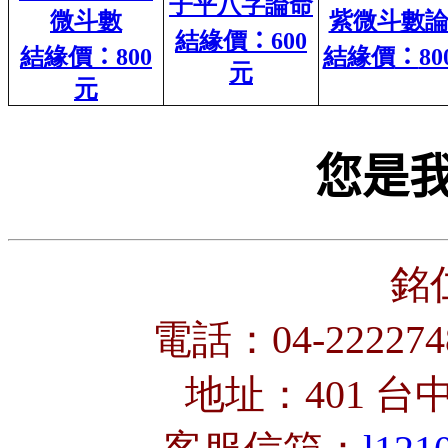
子平八字論命
微斗數
紫微斗數
結緣價
：
600
結緣價
：
800
結緣價
：
80
元
元
您是
銘
電話：04-222274
地址：401 台