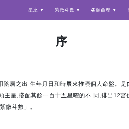
星座
紫微斗數
各類命理
序
用陰曆之出 生年月日和時辰來推演個人命盤。是
顆主星,搭配其餘一百十五星曜的不 同,排出12
「紫微斗數」。