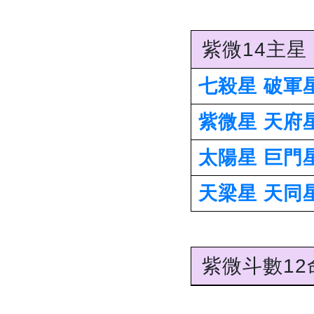
紫微14主星
七殺星
破軍
紫微星
天府
太陽星
巨門
天梁星
天同
紫微斗數1