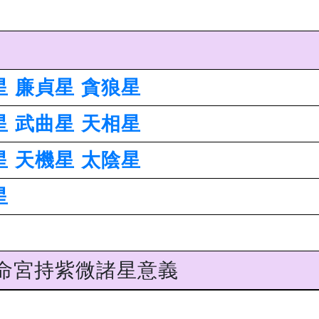
星
廉貞星
貪狼星
星
武曲星
天相星
星
天機星
太陰星
星
2命宮持紫微諸星意義