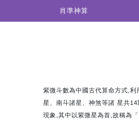
肖準神算
紫微斗數為中國古代算命方式,利
星、南斗諸星、神煞等諸 星共14
現象,其中以紫微星為首,故稱為