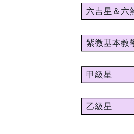
六吉星＆六
紫微基本教
甲級星
乙級星