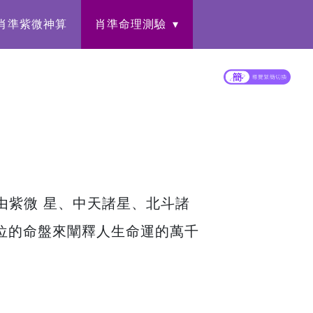
肖準紫微神算
肖準命理測驗
由紫微 星、中天諸星、北斗諸
宮位的命盤來闡釋人生命運的萬千