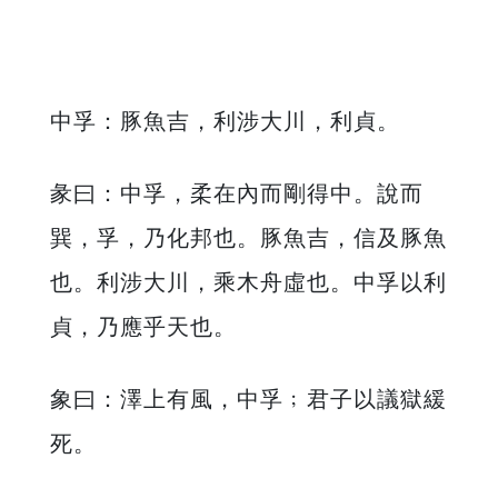
中孚：豚魚吉，利涉大川，利貞。
彖曰：中孚，柔在內而剛得中。說而
巽，孚，乃化邦也。豚魚吉，信及豚魚
也。利涉大川，乘木舟虛也。中孚以利
貞，乃應乎天也。
象曰：澤上有風，中孚﹔君子以議獄緩
死。