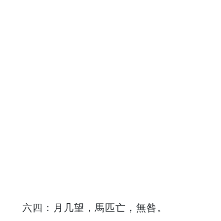
六四：月几望，馬匹亡，無咎。