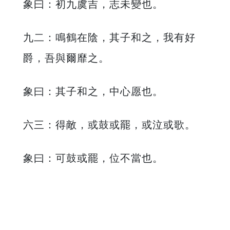
象曰：初九虞吉，志未變也。
九二：鳴鶴在陰，其子和之，我有好
爵，吾與爾靡之。
象曰：其子和之，中心愿也。
六三：得敵，或鼓或罷，或泣或歌。
象曰：可鼓或罷，位不當也。